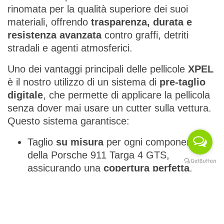
rinomata per la qualità superiore dei suoi
materiali, offrendo
trasparenza, durata e
resistenza avanzata
contro graffi, detriti
stradali e agenti atmosferici.
Uno dei vantaggi principali delle pellicole
XPEL
è il nostro utilizzo di un sistema di
pre-taglio
digitale
, che permette di applicare la pellicola
senza dover mai usare un cutter sulla vettura.
Questo sistema garantisce:
Taglio
su misura
per ogni componente
della Porsche 911 Targa 4 GTS,
assicurando una
copertura perfetta
.
Nessun utilizzo di taglierini sulla
carrozzeria, evitando qualsiasi rischio di
danno alla vernice originale.