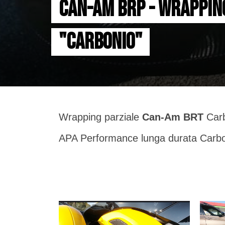
CAN-AM BRP - WRAPPING
"CARBONIO"
Wrapping parziale
Can-Am BRT
Carb
APA Performance lunga durata Carb