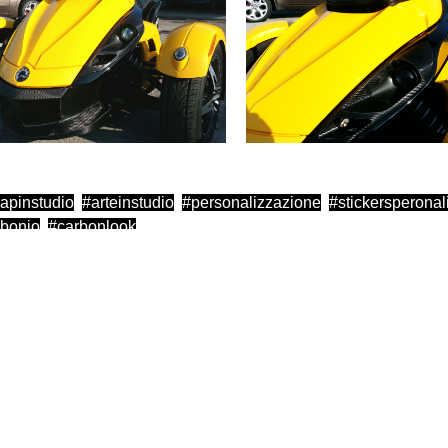
apinstudio
arteinstudio
personalizzazione
stickersperonal
rbonio
carbonlook