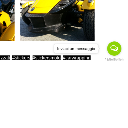
Inviaci un messaggio
izzati
stickers
stickersmoto
carwrapping