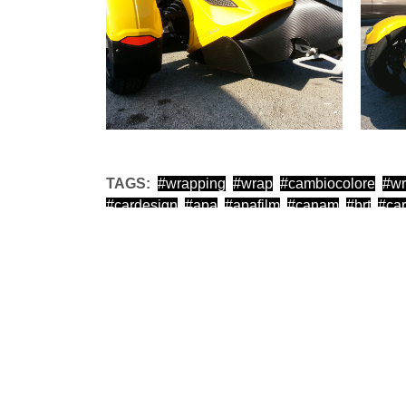
TAGS:
wrapping
wrap
cambiocolore
wr
cardesign
apa
apafilm
canam
brt
ca
+
−