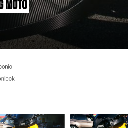
 MOTO 
onio
onlook