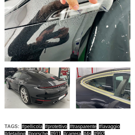
TAGS:
pellicola
protettivo
trasparente
lavaggio
detailing
porsche
911
carrera
4s
992