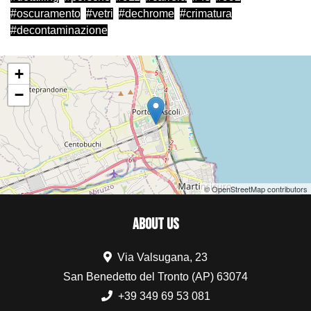
oscuramento
vetri
dechrome
crimatura
decontaminazione
+
−
© OpenStreetMap contributors
ABOUT US
Via Valsugana, 23
San Benedetto del Tronto (AP) 63074
+39 349 69 53 081