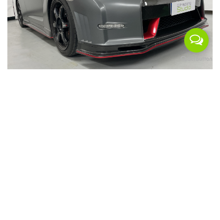
TAGS:
detailing
nanotecnologia
ppf
paint
protection
film
pellicola
protezione
antisasso
xpel
oscuramento
oscuramentovetri
oscuramentovetriauto
privacy