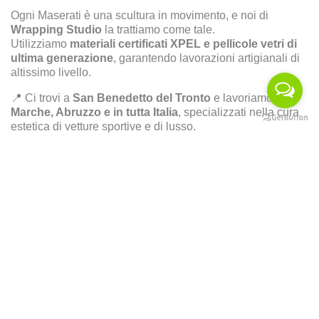
Ogni Maserati è una scultura in movimento, e noi di
Wrapping Studio
la trattiamo come tale.
Utilizziamo
materiali certificati XPEL e pellicole vetri di
ultima generazione
, garantendo lavorazioni artigianali di
altissimo livello.
📍 Ci trovi a
San Benedetto del Tronto
e lavoriamo in
Marche, Abruzzo e in tutta Italia
, specializzati nella cura
estetica di vetture sportive e di lusso.
📞
Contattaci ora per proteggere e valorizzare la tua
Maserati Levante Trofeo con un PPF professionale e
vetri oscurati su misura.